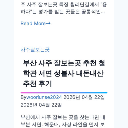
주 사주 잘보는곳 특징 황리단길에서 “용
하다”는 평가를 받는 곳들은 공통적인…
경
Read More
주
사
주
사주잘보는곳
잘
보
부산 사주 잘보는곳 추천 철
는
학관 서면 성불사 내돈내산
곳
황
추천 후기
리
단
By
wooriunse2024
2026년 04월 22일
길
2026년 04월 22일
추
천
부산에서 사주 잘보는 곳을 찾는다면 대
후
부분 서면, 해운대, 사상 라인을 먼저 보