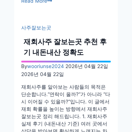
대
Read More
구
사
주
사주잘보는곳
잘
보
재회사주 잘보는곳 추천 후
는
기 내돈내산 정확도
곳
동
By
wooriunse2024
2026년 04월 22일
성
2026년 04월 22일
로
내
재회사주를 알아보는 사람들의 목적은
돈
단순합니다.“연락이 올까?”가 아니라 “다
내
시 이어질 수 있을까?”입니다. 이 글에서
산
재회 확률을 높이는 방향에서 재회사주
동
잘보는곳 정리 해드립니다. 1. 재회사주
성
실제 후기 (내돈내산 기준) 여러 곳에서
로
상담을 받아보면 확실하게 느껴지는 차