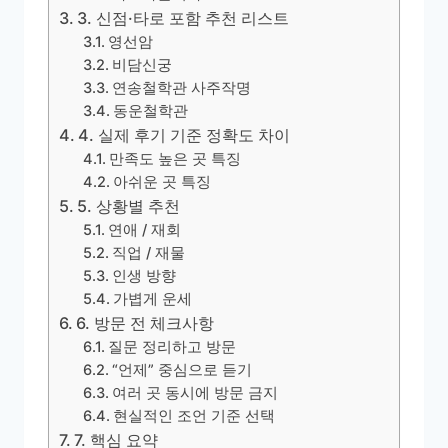
3. 신점·타로 포함 추천 리스트
영선암
비담신궁
연송철학관 사주작명
동운철학관
4. 실제 후기 기준 정확도 차이
만족도 높은 곳 특징
아쉬운 곳 특징
5. 상황별 추천
연애 / 재회
직업 / 재물
인생 방향
가볍게 운세
6. 방문 전 체크사항
질문 정리하고 방문
“언제” 중심으로 듣기
여러 곳 동시에 방문 금지
현실적인 조언 기준 선택
7. 핵심 요약