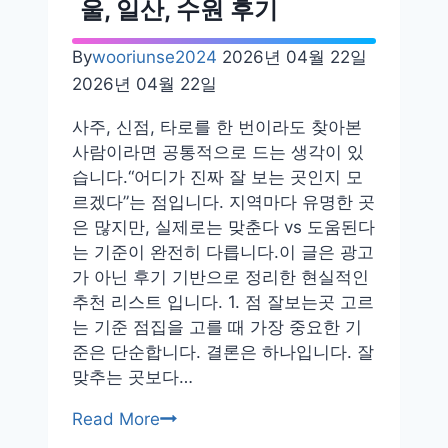
울, 일산, 수원 후기
곳
카
By
wooriunse2024
2026년 04월 22일
페
2026년 04월 22일
팔
자
사주, 신점, 타로를 한 번이라도 찾아본
추
사람이라면 공통적으로 드는 생각이 있
천
습니다.“어디가 진짜 잘 보는 곳인지 모
후
르겠다”는 점입니다. 지역마다 유명한 곳
기
은 많지만, 실제로는 맞춘다 vs 도움된다
내
는 기준이 완전히 다릅니다.이 글은 광고
돈
가 아닌 후기 기반으로 정리한 현실적인
내
추천 리스트 입니다. 1. 점 잘보는곳 고르
산
는 기준 점집을 고를 때 가장 중요한 기
준은 단순합니다. 결론은 하나입니다. 잘
맞추는 곳보다…
점
Read More
잘