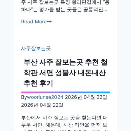
주 사주 잘보는곳 특징 황리단길에서 “용
하다”는 평가를 받는 곳들은 공통적인…
경
Read More
주
사
주
사주잘보는곳
잘
보
부산 사주 잘보는곳 추천 철
는
학관 서면 성불사 내돈내산
곳
황
추천 후기
리
단
By
wooriunse2024
2026년 04월 22일
길
2026년 04월 22일
추
천
부산에서 사주 잘보는 곳을 찾는다면 대
후
부분 서면, 해운대, 사상 라인을 먼저 보