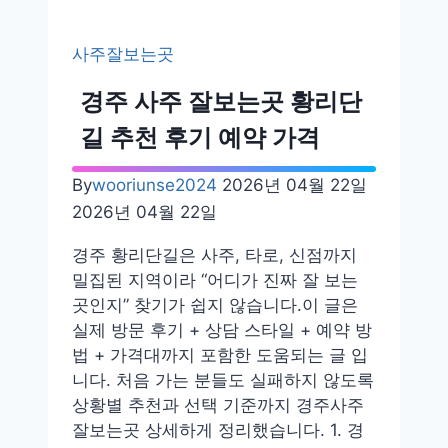
보
는
사주잘보는곳
곳
추
경주 사주 잘보는곳 황리단
천
길 추천 후기 예약 가격
–
인
By
wooriunse2024
2026년 04월 22일
천,
2026년 04월 22일
서
울,
경주 황리단길은 사주, 타로, 신점까지
일
밀집된 지역이라 “어디가 진짜 잘 보는
산,
곳인지” 찾기가 쉽지 않습니다.이 글은
수
실제 방문 후기 + 상담 스타일 + 예약 방
원
법 + 가격대까지 포함한 도움되는 글 입
후
니다. 처음 가는 분들도 실패하지 않도록
기
상황별 추천과 선택 기준까지 경주사주
잘보는곳 상세하게 정리했습니다. 1. 경