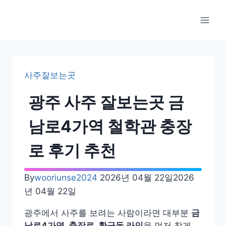
Skip
to
content
사주잘보는곳
광주 사주 잘보는곳 금
남로4가역 철학관 충장
로 후기 추천
By
wooriunse2024
2026년 04월 22일
2026
년 04월 22일
광주에서 사주를 보려는 사람이라면 대부분
금
남로4가역, 충장로, 황금동 라인
을 먼저 찾게