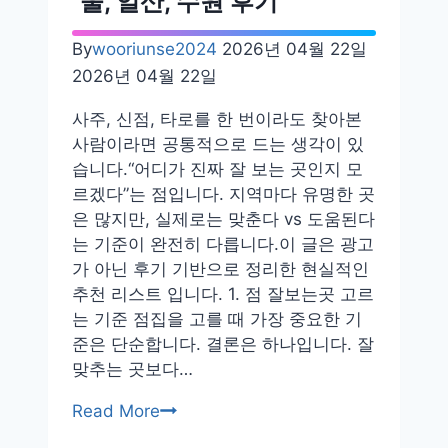
울, 일산, 수원 후기
곳
카
By
wooriunse2024
2026년 04월 22일
페
2026년 04월 22일
팔
자
사주, 신점, 타로를 한 번이라도 찾아본
추
사람이라면 공통적으로 드는 생각이 있
천
습니다.“어디가 진짜 잘 보는 곳인지 모
후
르겠다”는 점입니다. 지역마다 유명한 곳
기
은 많지만, 실제로는 맞춘다 vs 도움된다
내
는 기준이 완전히 다릅니다.이 글은 광고
돈
가 아닌 후기 기반으로 정리한 현실적인
내
추천 리스트 입니다. 1. 점 잘보는곳 고르
산
는 기준 점집을 고를 때 가장 중요한 기
준은 단순합니다. 결론은 하나입니다. 잘
맞추는 곳보다…
점
Read More
잘