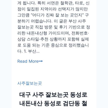
기
게 됩니다. 특히 서면은 철학관, 타로, 신
예
점이 밀집된 지역이라 선택지가 많지만
약
그만큼 “어디가 진짜 잘 보는 곳인지” 구
가
분하기 어렵습니다. 이 글은 부산 사주
격
잘보는곳 직접 방문 및 후기 기반으로 정
리한 내돈내산형 가이드이며, 전화번호·
상담 스타일·추천 상황까지 포함해 실제
로 도움 되는 기준 중심으로 정리했습니
다. 1. 부산…
부
Read More
산
사
주
사주잘보는곳
잘
보
대구 사주 잘보는곳 동성로
는
내돈내산 동성로 검단동 철
곳