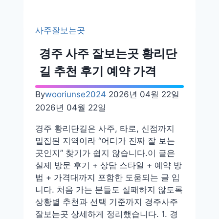
보
는
사주잘보는곳
곳
추
경주 사주 잘보는곳 황리단
천
길 추천 후기 예약 가격
–
인
By
wooriunse2024
2026년 04월 22일
천,
2026년 04월 22일
서
울,
경주 황리단길은 사주, 타로, 신점까지
일
밀집된 지역이라 “어디가 진짜 잘 보는
산,
곳인지” 찾기가 쉽지 않습니다.이 글은
수
실제 방문 후기 + 상담 스타일 + 예약 방
원
법 + 가격대까지 포함한 도움되는 글 입
후
니다. 처음 가는 분들도 실패하지 않도록
기
상황별 추천과 선택 기준까지 경주사주
잘보는곳 상세하게 정리했습니다. 1. 경