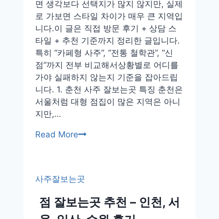
면 생각보다 선택지가 많지 않지만, 실제
돈
로 가보면 스타일 차이가 매우 큰 지역입
내
니다.이 글은 직접 방문 후기 + 상담 스
산
타일 + 추천 기준까지 정리한 글입니다.
정
특히 “카페형 사주”, “전통 철학관”, “신
확
점”까지 전부 비교해서상황별로 어디를
도
가야 실패하지 않는지 기준을 잡아드립
니다. 1. 춘천 사주 잘보는곳 특징 춘천은
서울처럼 대형 점집이 많은 지역은 아니
지만,…
춘
Read More
천
사
주
사주잘보는곳
잘
보
점 잘보는곳 추천 – 인천, 서
는