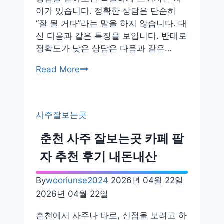
검
이가 있습니다. 정확한 상담은 단순히
단
“잘 될 거다”라는 말을 하지 않습니다. 대
동
신 다음과 같은 특징을 보입니다. 반대로
철
정확도가 낮은 상담은 다음과 같은…
학
관
재
Read More
추
회
천
사
후
주
기
사주잘보는곳
잘
보
춘천 사주 잘보는곳 카페 팔
는
자 추천 후기 내돈내산
곳
추
By
wooriunse2024
2026년 04월 22일
천
2026년 04월 22일
후
기
춘천에서 사주나 타로, 신점을 보려고 하
내