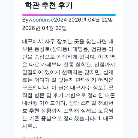
추
학관 추천 후기
천
철
By
wooriunse2024
2026년 04월 22일
학
2026년 04월 22일
관
서
대구에서 사주 잘보는 곳을 찾는다면 대
면
부분 동성로(삼덕동), 대명동, 검단동 라
성
인을 중심으로 검색하게 됩니다. 이 지역
불
은 타로 카페부터 전통 철학관, 신점까지
사
밀집되어 있어서 선택지는 많지만, 실제
내
로는 어디가 잘 맞는지 판단하기 어려운
돈
구조입니다. 이 글은 대구사주 잘보는곳
내
직접 방문 및 후기 기반으로 정리한 내돈
산
내산형 가이드이며, 상담 스타일·전화번
추
호·추천 상황까지 포함해 실제로 도움되
천
는 기준 중심으로 정리했습니다. 1. 대구
후
사주…
기