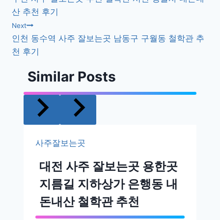
내
산 추천 후기
비
Next
인천 동수역 사주 잘보는곳 남동구 구월동 철학관 추
게
천 후기
이
Similar Posts
션
사주잘보는곳
대전 사주 잘보는곳 용한곳
지름길 지하상가 은행동 내
돈내산 철학관 추천