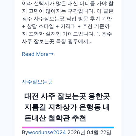
확
이라 선택지가 많은 대신 어디를 가야 할
도
지 고민이 많아지는 구간입니다. 이 글은
광주 사주잘보는곳 직접 방문 후기 기반
+ 상담 스타일 + 가격대 + 추천 기준까
지 포함한 실전형 가이드입니다. 1. 광주
사주 잘보는곳 특징 광주에서…
광
Read More
주
사
주
사주잘보는곳
잘
보
대전 사주 잘보는곳 용한곳
는
지름길 지하상가 은행동 내
곳
금
돈내산 철학관 추천
남
로
By
wooriunse2024
2026년 04월 22일