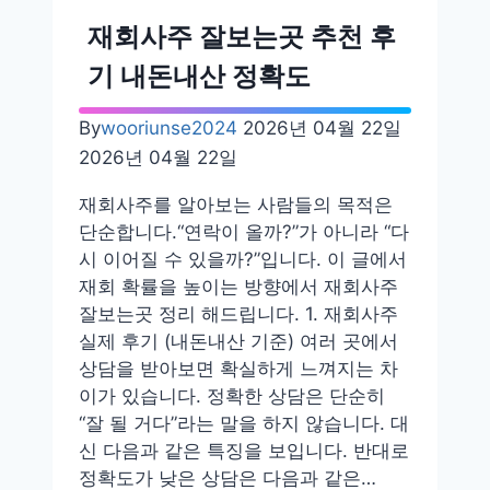
보
재회사주 잘보는곳 추천 후
는
기 내돈내산 정확도
곳
황
By
wooriunse2024
2026년 04월 22일
리
2026년 04월 22일
단
길
재회사주를 알아보는 사람들의 목적은
추
단순합니다.“연락이 올까?”가 아니라 “다
천
시 이어질 수 있을까?”입니다. 이 글에서
후
재회 확률을 높이는 방향에서 재회사주
기
잘보는곳 정리 해드립니다. 1. 재회사주
예
실제 후기 (내돈내산 기준) 여러 곳에서
약
상담을 받아보면 확실하게 느껴지는 차
가
이가 있습니다. 정확한 상담은 단순히
격
“잘 될 거다”라는 말을 하지 않습니다. 대
신 다음과 같은 특징을 보입니다. 반대로
정확도가 낮은 상담은 다음과 같은…