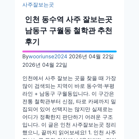
사주잘보는곳
잘
보
인천 동수역 사주 잘보는곳
는
남동구 구월동 철학관 추천
곳
용
후기
한
곳
By
wooriunse2024
2026년 04월 22일
지
2026년 04월 22일
름
길
인천에서 사주 잘보는 곳을 찾을 때 가장
지
많이 검색되는 지역이 바로 동수역·부평
하
라인 + 남동구 구월동입니다. 이 구간은
상
전통 철학관부터 신점, 타로 카페까지 밀
가
집되어 있어 선택지는 많지만 실제로는
은
어디가 정확한지 판단하기 어려운 구조
행
입니다. 이 글은 인천 사주잘보는곳 정리
동
했으니, 끝까지 읽어보세요! 1. 인천 사주