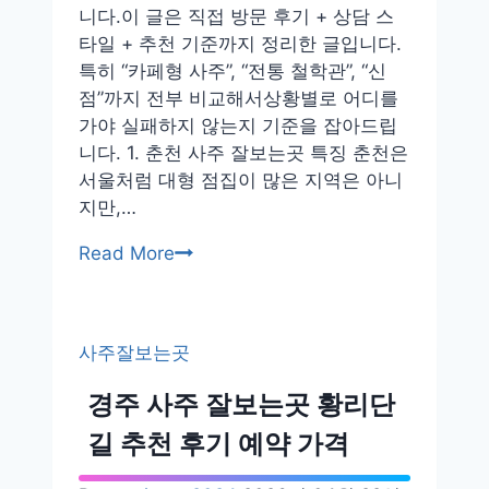
니다.이 글은 직접 방문 후기 + 상담 스
월
타일 + 추천 기준까지 정리한 글입니다.
동
특히 “카페형 사주”, “전통 철학관”, “신
철
점”까지 전부 비교해서상황별로 어디를
학
가야 실패하지 않는지 기준을 잡아드립
관
니다. 1. 춘천 사주 잘보는곳 특징 춘천은
추
서울처럼 대형 점집이 많은 지역은 아니
천
지만,…
후
기
춘
Read More
천
사
주
사주잘보는곳
잘
보
경주 사주 잘보는곳 황리단
는
길 추천 후기 예약 가격
곳
카