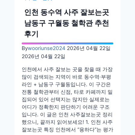
잘
보
인천 동수역 사주 잘보는곳
는
남동구 구월동 철학관 추천
곳
용
후기
한
곳
By
wooriunse2024
2026년 04월 22일
지
2026년 04월 22일
름
길
인천에서 사주 잘보는 곳을 찾을 때 가장
지
많이 검색되는 지역이 바로 동수역·부평
하
라인 + 남동구 구월동입니다. 이 구간은
상
전통 철학관부터 신점, 타로 카페까지 밀
가
집되어 있어 선택지는 많지만 실제로는
은
어디가 정확한지 판단하기 어려운 구조
행
입니다. 이 글은 인천 사주잘보는곳 정리
동
했으니, 끝까지 읽어보세요! 1. 인천 사주
내
잘보는곳 특징 인천에서 “용하다”는 평가