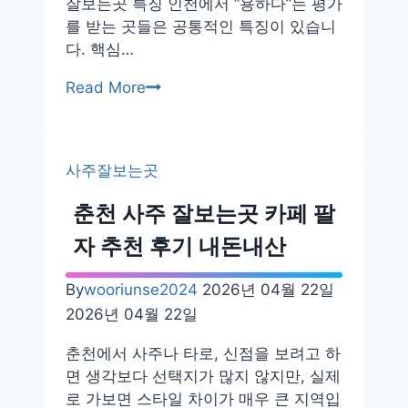
내
잘보는곳 특징 인천에서 “용하다”는 평가
돈
를 받는 곳들은 공통적인 특징이 있습니
내
다. 핵심…
산
인
Read More
철
천
학
동
관
수
추
사주잘보는곳
역
천
사
춘천 사주 잘보는곳 카페 팔
주
자 추천 후기 내돈내산
잘
보
By
wooriunse2024
2026년 04월 22일
는
2026년 04월 22일
곳
남
춘천에서 사주나 타로, 신점을 보려고 하
동
면 생각보다 선택지가 많지 않지만, 실제
구
로 가보면 스타일 차이가 매우 큰 지역입
구