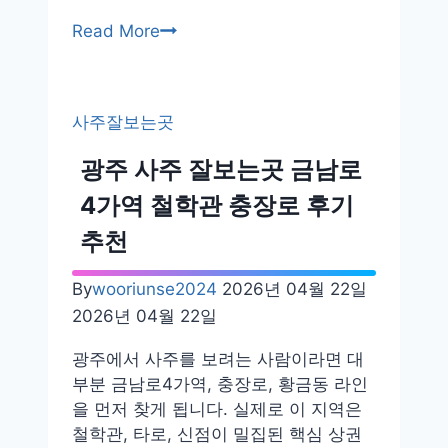
재
Read More
회
사
주
사주잘보는곳
잘
보
광주 사주 잘보는곳 금남로
는
4가역 철학관 충장로 후기
곳
추
추천
천
후
By
wooriunse2024
2026년 04월 22일
기
2026년 04월 22일
내
돈
광주에서 사주를 보려는 사람이라면 대
내
부분 금남로4가역, 충장로, 황금동 라인
산
을 먼저 찾게 됩니다. 실제로 이 지역은
정
철학관, 타로, 신점이 밀집된 핵심 상권