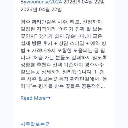
By
wooriunse2024
2026년 04월 22일
페
2026년 04월 22일
팔
자
경주 황리단길은 사주, 타로, 신점까지
추
밀집된 지역이라 “어디가 진짜 잘 보는
천
곳인지” 찾기가 쉽지 않습니다.이 글은
후
실제 방문 후기 + 상담 스타일 + 예약 방
기
법 + 가격대까지 포함한 도움되는 글 입
내
니다. 처음 가는 분들도 실패하지 않도록
돈
상황별 추천과 선택 기준까지 경주사주
내
잘보는곳 상세하게 정리했습니다. 1. 경
산
주 사주 잘보는곳 특징 황리단길에서 “용
하다”는 평가를 받는 곳들은 공통적인…
경
Read More
주
사
주
사주잘보는곳
잘