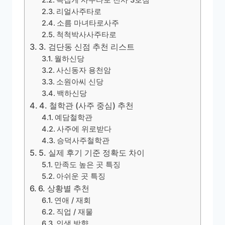
쪽집게 사주타로 천사 3호점
리얼사주타로
소름 마녀타로사주
척척박사사주타로
3. 검단동 신점 추천 리스트
월하신당
사신동자 용천암
소원아씨 신당
백하신당
4. 철학관 (사주 중심) 추천
예담철학관
사주에 위로받다
승덕사주철학관
5. 실제 후기 기준 정확도 차이
만족도 높은 곳 특징
아쉬운 곳 특징
6. 상황별 추천
연애 / 재회
직업 / 재물
인생 방향