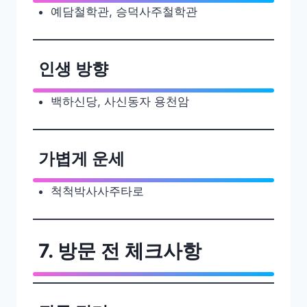
예담철학관, 승덕사주철학관
인생 방향
백하신당, 사신동자 용천암
가볍게 운세
척척박사사주타로
7. 방문 전 체크사항