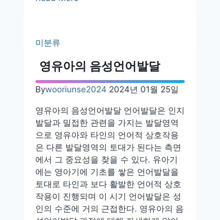
아
의
영
미분류
양
섭
영유아의 음성언어발달
취
는
By
wooriunse2024
2024년 01월 25일
건
강
영유아의 음성언어발달 언어발달은 인지
한
발달과 밀접한 관련을 가지는 발달영역
성
으로 영유아와 타인의 언어적 상호작용
장
은 다른 발달영역의 토대가 된다는 측면
과
에서 그 중요성을 찾을 수 있다. 유아기
발
에는 영아기에 기초를 쌓은 언어발달을
달
토대로 타인과 보다 활발한 언어적 상호
에
작용이 진행되며 이 시기 언어발달은 성
필
인의 수준에 거의 근접한다. 영유아의 음
수