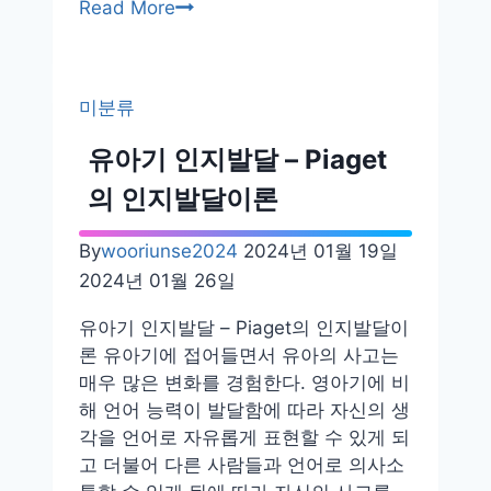
영
Read More
유
아
의
미분류
성
역
유아기 인지발달 – Piaget
할
의 인지발달이론
발
달
By
wooriunse2024
2024년 01월 19일
2024년 01월 26일
유아기 인지발달 – Piaget의 인지발달이
론 유아기에 접어들면서 유아의 사고는
매우 많은 변화를 경험한다. 영아기에 비
해 언어 능력이 발달함에 따라 자신의 생
각을 언어로 자유롭게 표현할 수 있게 되
고 더불어 다른 사람들과 언어로 의사소