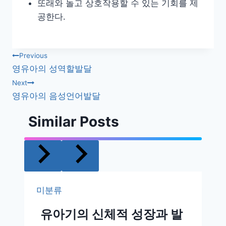
또래와 놀고 상호작용할 수 있는 기회를 제
공한다.
글
Previous
영유아의 성역할발달
내
Next
영유아의 음성언어발달
비
Similar Posts
게
이
션
미분류
유아기의 신체적 성장과 발