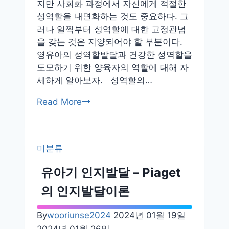
지만 사회화 과정에서 자신에게 적절한
성역할을 내면화하는 것도 중요하다. 그
러나 일찍부터 성역할에 대한 고정관념
을 갖는 것은 지양되어야 할 부분이다.
영유아의 성역할발달과 건강한 성역할을
도모하기 위한 양육자의 역할에 대해 자
세하게 알아보자. 성역할의…
영
Read More
유
아
의
미분류
성
역
유아기 인지발달 – Piaget
할
의 인지발달이론
발
달
By
wooriunse2024
2024년 01월 19일
2024년 01월 26일