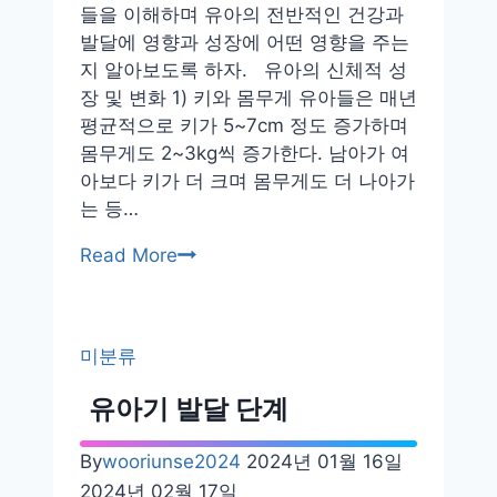
들을 이해하며 유아의 전반적인 건강과
발달에 영향과 성장에 어떤 영향을 주는
지 알아보도록 하자. 유아의 신체적 성
장 및 변화 1) 키와 몸무게 유아들은 매년
평균적으로 키가 5~7cm 정도 증가하며
몸무게도 2~3kg씩 증가한다. 남아가 여
아보다 키가 더 크며 몸무게도 더 나아가
는 등…
유
Read More
아
기
의
미분류
신
체
유아기 발달 단계
적
성
By
wooriunse2024
2024년 01월 16일
장
2024년 02월 17일