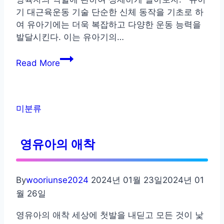
기 대근육운동 기술 단순한 신체 동작을 기초로 하
여 유아기에는 더욱 복잡하고 다양한 운동 능력을
발달시킨다. 이는 유아기의…
유
Read More
아
기
신
체
미분류
및
운
영유아의 애착
동
기
능
By
wooriunse2024
2024년 01월 23일
2024년 01
의
월 26일
발
달
영유아의 애착 세상에 첫발을 내딛고 모든 것이 낯