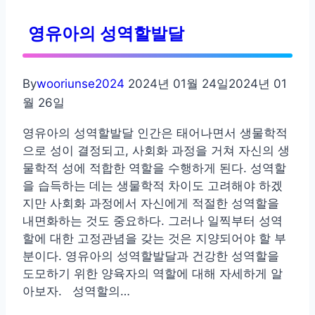
부
영유아의 성역할발달
모
의
양
By
wooriunse2024
2024년 01월 24일
2024년 01
육
월 26일
태
도
영유아의 성역할발달 인간은 태어나면서 생물학적
으로 성이 결정되고, 사회화 과정을 거쳐 자신의 생
물학적 성에 적합한 역할을 수행하게 된다. 성역할
을 습득하는 데는 생물학적 차이도 고려해야 하겠
지만 사회화 과정에서 자신에게 적절한 성역할을
내면화하는 것도 중요하다. 그러나 일찍부터 성역
할에 대한 고정관념을 갖는 것은 지양되어야 할 부
분이다. 영유아의 성역할발달과 건강한 성역할을
도모하기 위한 양육자의 역할에 대해 자세하게 알
아보자. 성역할의…