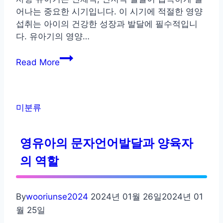
어나는 중요한 시기입니다. 이 시기에 적절한 영양
섭취는 아이의 건강한 성장과 발달에 필수적입니
다. 유아기의 영양…
유
Read More
아
의
영
양
미분류
섭
취
영유아의 문자언어발달과 양육자
는
건
의 역할
강
한
성
By
wooriunse2024
2024년 01월 26일
2024년 01
장
월 25일
과