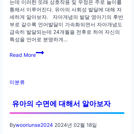
는데 이러한 또래 상호작용 및 우정은 주로 놀이를
통해서 이루어진다. 유아의 사회성 발달에 대해 자
세하게 알아보자. 자아개념의 발달 영아기의 후반
부로 갈수록 언어발달이 가속화되면서 자아개념도
급속히 발달되는데 24개월을 전후로 하여 자신의
특성을 언어로 분명하게…
유
Read More
아
의
사
회
미분류
성
발
유아의 수면에 대해서 알아보자
달
By
wooriunse2024
2024년 02월 18일