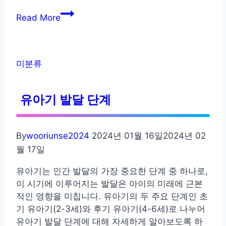
유
Read More
아
의
수
면
미분류
에
대
유아기 발달 단계
해
서
알
By
wooriunse2024
2024년 01월 16일
2024년 02
아
월 17일
보
자
유아기는 인간 발달의 가장 중요한 단계 중 하나로,
이 시기에 이루어지는 발달은 아이의 미래에 근본
적인 영향을 미칩니다. 유아기의 두 주요 단계인 초
기 유아기(2-3세)와 후기 유아기(4-6세)로 나누어
유아기 발달 단계에 대해 자세하게 알아보도록 하