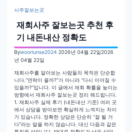
주
사주잘보는곳
잘
보
재회사주 잘보는곳 추천 후
는
곳
기 내돈내산 정확도
용
한
By
wooriunse2024
2026년 04월 22일
2026
곳
년 04월 22일
지
름
재회사주를 알아보는 사람들의 목적은 단순합
길
니다.“연락이 올까?”가 아니라 “다시 이어질 수
지
있을까?”입니다. 이 글에서 재회 확률을 높이는
하
방향에서 재회사주 잘보는곳 정리 해드립니다.
상
1. 재회사주 실제 후기 (내돈내산 기준) 여러 곳
가
에서 상담을 받아보면 확실하게 느껴지는 차이
은
가 있습니다. 정확한 상담은 단순히 “잘 될 거
행
다”라는 말을 하지 않습니다. 대신 다음과 같은
동
특징을 보입니다. 반대로 정확도가 낮은 상담