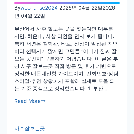
내
By
wooriunse2024
2026년 04월 22일
2026
돈
년 04월 22일
내
부산에서 사주 잘보는 곳을 찾는다면 대부분
산
서면, 해운대, 사상 라인을 먼저 보게 됩니다.
동
특히 서면은 철학관, 타로, 신점이 밀집된 지역
성
이라 선택지가 많지만 그만큼 “어디가 진짜 잘
로
보는 곳인지” 구분하기 어렵습니다. 이 글은 부
검
산 사주 잘보는곳 직접 방문 및 후기 기반으로
단
정리한 내돈내산형 가이드이며, 전화번호·상담
동
스타일·추천 상황까지 포함해 실제로 도움 되
철
는 기준 중심으로 정리했습니다. 1. 부산…
학
관
부
Read More
추
산
천
사
후
주
기
사주잘보는곳
잘