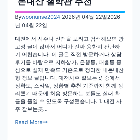
돈내산 철학관 추천
리
단
길
By
wooriunse2024
2026년 04월 22일
2026
추
년 04월 22일
천
대전에서 사주나 신점을 보려고 검색해보면 광
후
고성 글이 많아서 어디가 진짜 용한지 판단하
기
기 어렵습니다. 이 글은 직접 방문하거나 상담
예
후기를 바탕으로 지하상가, 은행동, 대흥동 중
약
심으로 실제 만족도 기준으로 정리한 내돈내산
가
형 정보 글입니다. 대전사주 잘보는곳 중에서
격
정확도, 스타일, 상황별 추천 기준까지 함께 정
리했기 때문에 처음 방문하는 분들도 실패 확
률을 줄일 수 있도록 구성했습니다. 1. 대전 사
주 잘보는곳…
대
Read More
전
사