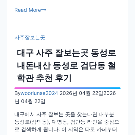
인
Read More
천
동
수
사주잘보는곳
역
사
대구 사주 잘보는곳 동성로
주
잘
내돈내산 동성로 검단동 철
보
학관 추천 후기
는
곳
남
By
wooriunse2024
2026년 04월 22일
2026
동
년 04월 22일
구
대구에서 사주 잘보는 곳을 찾는다면 대부분
구
동성로(삼덕동), 대명동, 검단동 라인을 중심으
월
로 검색하게 됩니다. 이 지역은 타로 카페부터
동