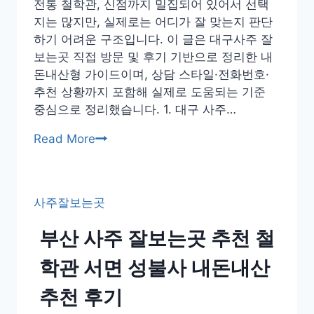
전통 철학관, 신점까지 밀집되어 있어서 선택
철
지는 많지만, 실제로는 어디가 잘 맞는지 판단
학
하기 어려운 구조입니다. 이 글은 대구사주 잘
관
보는곳 직접 방문 및 후기 기반으로 정리한 내
추
돈내산형 가이드이며, 상담 스타일·전화번호·
천
추천 상황까지 포함해 실제로 도움되는 기준
후
중심으로 정리했습니다. 1. 대구 사주…
기
대
Read More
구
사
주
사주잘보는곳
잘
보
부산 사주 잘보는곳 추천 철
는
곳
학관 서면 성불사 내돈내산
동
추천 후기
성
로