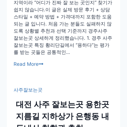
천
지역이라 “어디가 진짜 잘 보는 곳인지” 찾기가
후
쉽지 않습니다.이 글은 실제 방문 후기 + 상담
기
스타일 + 예약 방법 + 가격대까지 포함한 도움
내
되는 글 입니다. 처음 가는 분들도 실패하지 않
돈
도록 상황별 추천과 선택 기준까지 경주사주
내
잘보는곳 상세하게 정리했습니다. 1. 경주 사주
산
잘보는곳 특징 황리단길에서 “용하다”는 평가
를 받는 곳들은 공통적인…
경
Read More
주
사
주
사주잘보는곳
잘
보
대전 사주 잘보는곳 용한곳
는
곳
지름길 지하상가 은행동 내
황