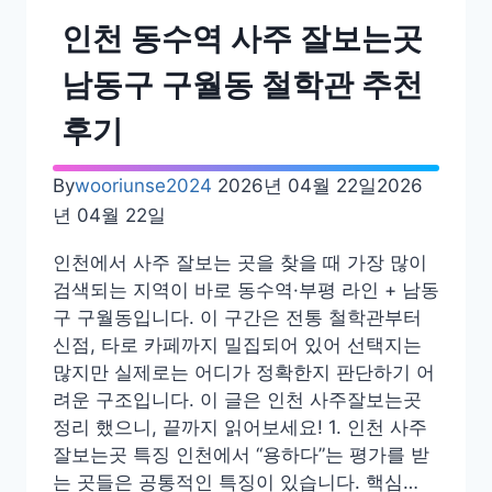
추
인천 동수역 사주 잘보는곳
천
–
남동구 구월동 철학관 추천
인
후기
천,
서
울,
By
wooriunse2024
2026년 04월 22일
2026
일
년 04월 22일
산,
인천에서 사주 잘보는 곳을 찾을 때 가장 많이
수
검색되는 지역이 바로 동수역·부평 라인 + 남동
원
구 구월동입니다. 이 구간은 전통 철학관부터
후
신점, 타로 카페까지 밀집되어 있어 선택지는
기
많지만 실제로는 어디가 정확한지 판단하기 어
려운 구조입니다. 이 글은 인천 사주잘보는곳
정리 했으니, 끝까지 읽어보세요! 1. 인천 사주
잘보는곳 특징 인천에서 “용하다”는 평가를 받
는 곳들은 공통적인 특징이 있습니다. 핵심…