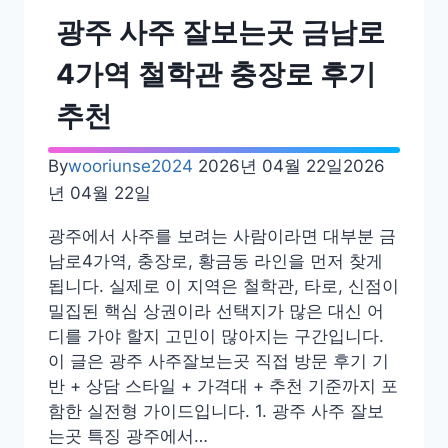
보
광주 사주 잘보는곳 금남로
는
곳
4가역 철학관 충장로 후기
추
추천
천
철
학
By
wooriunse2024
2026년 04월 22일
2026
관
년 04월 22일
서
광주에서 사주를 보려는 사람이라면 대부분 금
면
남로4가역, 충장로, 황금동 라인을 먼저 찾게
성
됩니다. 실제로 이 지역은 철학관, 타로, 신점이
불
밀집된 핵심 상권이라 선택지가 많은 대신 어
사
디를 가야 할지 고민이 많아지는 구간입니다.
내
이 글은 광주 사주잘보는곳 직접 방문 후기 기
돈
반 + 상담 스타일 + 가격대 + 추천 기준까지 포
내
함한 실전형 가이드입니다. 1. 광주 사주 잘보
산
는곳 특징 광주에서…
추