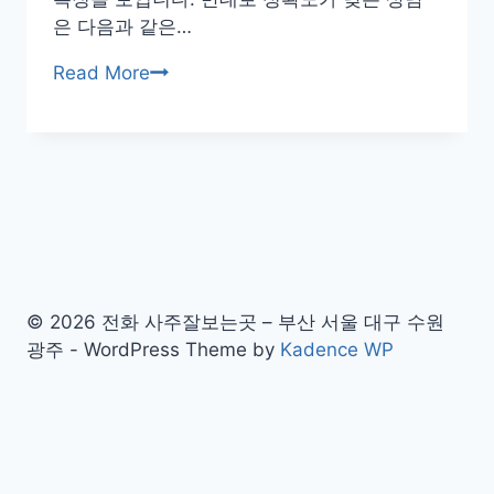
내
은 다음과 같은…
돈
재
Read More
내
회
산
사
철
주
학
잘
관
보
추
는
천
곳
추
천
© 2026 전화 사주잘보는곳 – 부산 서울 대구 수원
후
광주 - WordPress Theme by
Kadence WP
기
내
돈
내
HOME
산