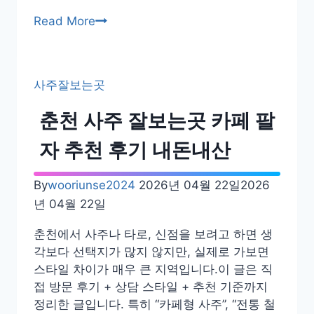
천
광
Read More
후
주
기
사
주
사주잘보는곳
잘
보
춘천 사주 잘보는곳 카페 팔
는
곳
자 추천 후기 내돈내산
금
남
By
wooriunse2024
2026년 04월 22일
2026
로
년 04월 22일
4
가
춘천에서 사주나 타로, 신점을 보려고 하면 생
역
각보다 선택지가 많지 않지만, 실제로 가보면
철
스타일 차이가 매우 큰 지역입니다.이 글은 직
학
접 방문 후기 + 상담 스타일 + 추천 기준까지
관
정리한 글입니다. 특히 “카페형 사주”, “전통 철