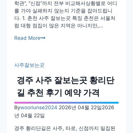
충
학관”, “신점”까지 전부 비교해서상황별로 어디
장
를 가야 실패하지 않는지 기준을 잡아드립니
로
다. 1. 춘천 사주 잘보는곳 특징 춘천은 서울처
후
럼 대형 점집이 많은 지역은 아니지만,…
기
춘
Read More
추
천
천
사
주
사주잘보는곳
잘
보
경주 사주 잘보는곳 황리단
는
곳
길 추천 후기 예약 가격
카
페
By
wooriunse2024
2026년 04월 22일
2026
팔
년 04월 22일
자
추
경주 황리단길은 사주, 타로, 신점까지 밀집된